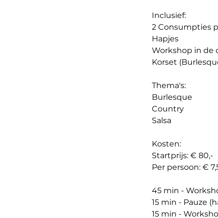
i
Inclusief​​​:
n
2 Consumpties p
.
Hapjes
Workshop in de d
Korset (Burlesque
​Thema's:
Burlesque
Country
Salsa
​Kosten:
Startprijs: € 80,-
Per persoon: € 7,
​45 min - Worksh
15 min - Pauze (h
15 min - Worksh