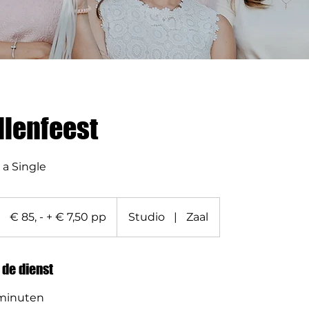
llenfeest
 a Single
€
85,
€ 85, - + € 7,50 pp
Studio
|
Zaal
-
+
€
7,50
pp
 de dienst
 minuten