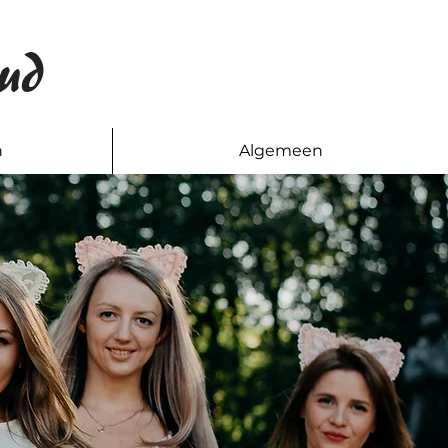
ud
n
Algemeen