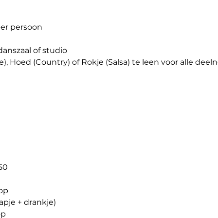
er persoon
anszaal of studio
), Hoed (Country) of Rokje (Salsa) te leen voor alle deel
50
op
apje + drankje)
op