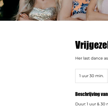
Vrijgeze
Her last dance as
1 uur 30 min.
1
u
u
3
Beschrijving van
0
Duur: 1 uur & 30
m