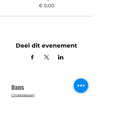
€ 0,00
Deel dit evenement
Dans
Groepslessen
Evenementen
Inschrijven
Rooster
Team Dansschool Bruinewoud