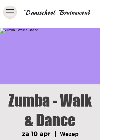
Dansschool Bruinewoud
Zumba - Walk
& Dance
za 10 apr
  |  
Wezep