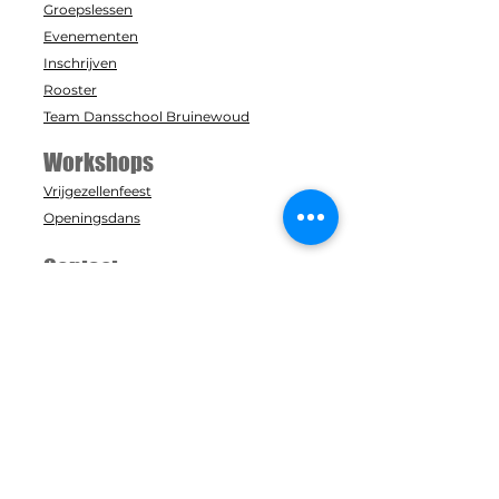
Groepslessen
Evenementen
Inschrijven
Rooster
Team Dansschool Bruinewoud
Workshops
Vrijgezellenfeest
Openingsdans
Contact
Info@dansschoolbruinewoud.nl
+31 38-375 9696
Zaal: Acaciastraat 8
Studio: Acaciastraat 6
8091 TT, Wezep
In samenwerking met: Dansstudio B-
One