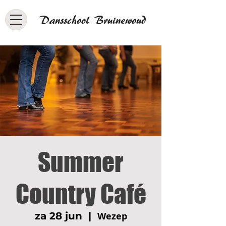
Dansschool Bruinewoud
Summer
Country Café
za 28 jun
  |  
Wezep