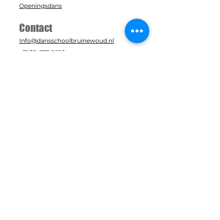
Openingsdans
Contact
Info@dansschoolbruinewoud.nl
+31 38-375 9696
Zaal: Acaciastraat 8
Studio: Acaciastraat 6
8091 TT, Wezep
In samenwerking met: Dansstudio B-
One
Klantenservice
Algemene Voorwaarden
Privacybeleid
Uitschrijven
© 2026 by Dansschool Bruinewoud