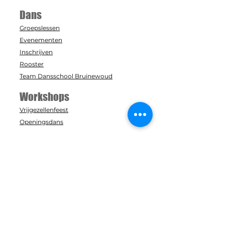
Dans
Groepslessen
Evenementen
Inschrijven
Rooster
Team Dansschool Bruinewoud
Workshops
Vrijgezellenfeest
Openingsdans
Contact
Info@dansschoolbruinewoud.nl
+31 38-375 9696
Zaal: Acaciastraat 8
Studio: Acaciastraat 6
8091 TT, Wezep
In samenwerking met: Dansstudio B-