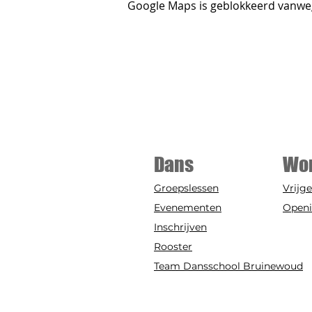
Google Maps is geblokkeerd vanwege
Dans
Wo
Groepslessen
Vrijge
Evenementen
Open
Inschrijven
Rooster
Team Dansschool Bruinewoud