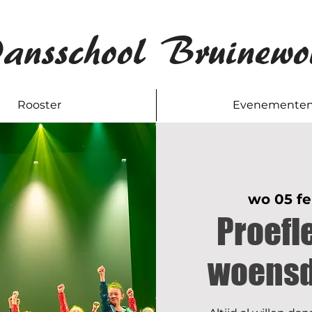
ansschool Bruinewo
Rooster
Evenemente
wo 05 f
Proefl
woensd