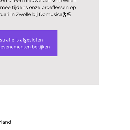
nsen of een nieuwe dansstijl willen
mee tijdens onze proeflessen op
uari in Zwolle bij Domusica🕺🏼
stratie is afgesloten
 evenementen bekijken
rland