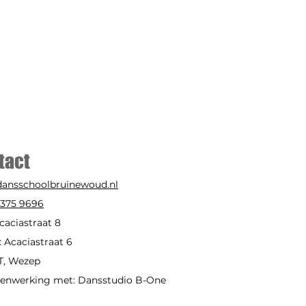
tact
dansschoolbruinewoud.nl
-375 9696
Acaciastraat 8
: Acaciastraat 6
T, Wezep
menwerking met: Dansstudio B-One