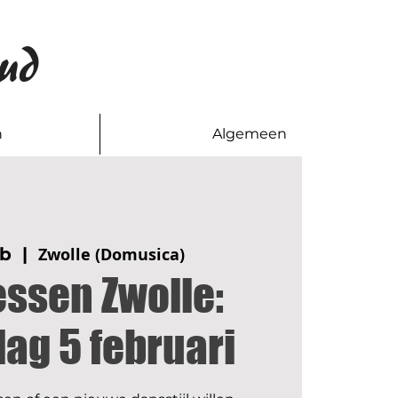
ud
n
Algemeen
eb
  |  
Zwolle (Domusica)
essen Zwolle:
ag 5 februari