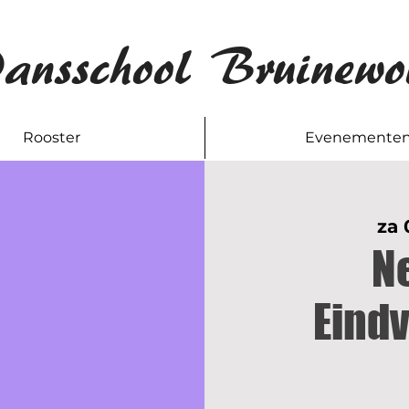
ansschool Bruinewo
Rooster
Evenemente
za 
Ne
Eindv