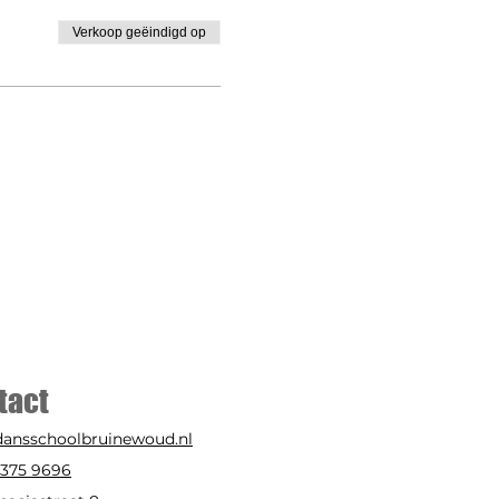
Verkoop geëindigd op
tact
dansschoolbruinewoud.nl
-375 9696