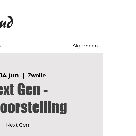
ud
n
Algemeen
04 jun
  |  
Zwolle
xt Gen -
oorstelling
Next Gen