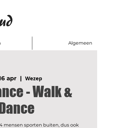
ud
n
Algemeen
16 apr
  |  
Wezep
ance - Walk &
Dance
 mensen sporten buiten, dus ook