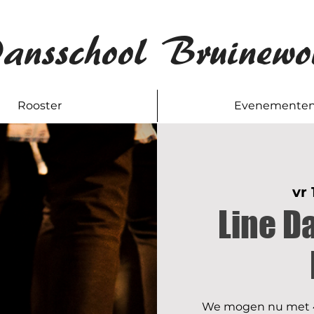
ansschool Bruinewo
Rooster
Evenemente
vr 
Line D
We mogen nu met 4