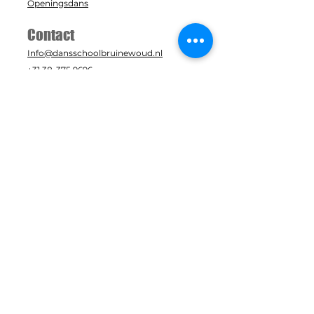
Openingsdans
Contact
Info@dansschoolbruinewoud.nl
+31 38-375 9696
Zaal: Acaciastraat 8
Studio: Acaciastraat 6
8091 TT, Wezep
In samenwerking met: Dansstudio B-
One
Klantenservice
Algemene Voorwaarden
Privacybeleid
Uitschrijven
© 2026 by Dansschool Bruinewoud