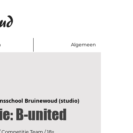
ud
n
Algemeen
nsschool Bruinewoud (studio)
ie: B-united
 Competitie Team / 18+