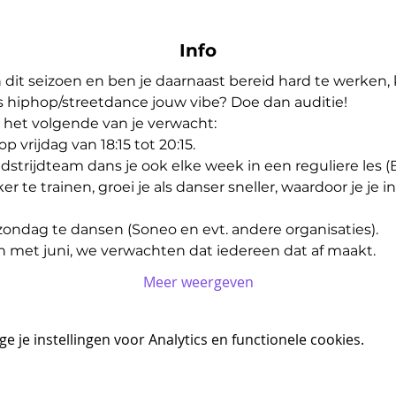
Info
n dit seizoen en ben je daarnaast bereid hard te werken,
s hiphop/streetdance jouw vibe? Doe dan auditie!
r het volgende van je verwacht:
op vrijdag van 18:15 tot 20:15.
edstrijdteam dans je ook elke week in een reguliere les (
r te trainen, groei je als danser sneller, waardoor je je i
zondag te dansen (Soneo en evt. andere organisaties).
en met juni, we verwachten dat iedereen dat af maakt.
Meer weergeven
 je instellingen voor Analytics en functionele cookies.