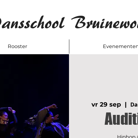
ansschool Bruinewo
Rooster
Evenemente
vr 29 sep
  |  
Da
Audit
Hiphop /