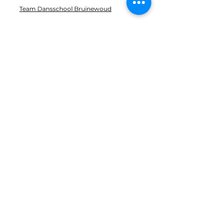
Team Dansschool Bruinewoud
Workshops
Vrijgezellenfeest
Openingsdans
Contact
Info@dansschoolbruinewoud.nl
+31 38-375 9696
Zaal: Acaciastraat 8
Studio: Acaciastraat 6
8091 TT, Wezep
In samenwerking met: Dansstudio B-
One
Klantenservice
Algemene Voorwaarden
Privacybeleid
Uitschrijven