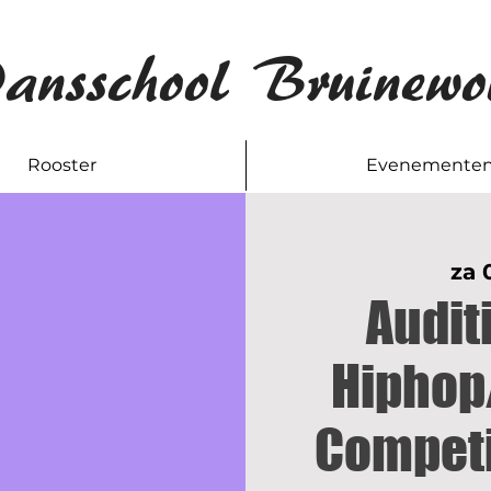
ansschool Bruinewo
Rooster
Evenemente
za 
Audit
Hiphop
Competi