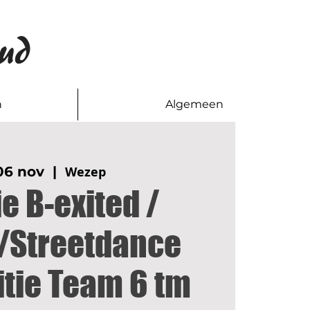
ud
n
Algemeen
06 nov
  |  
Wezep
ie B-exited /
/Streetdance
tie Team 6 tm