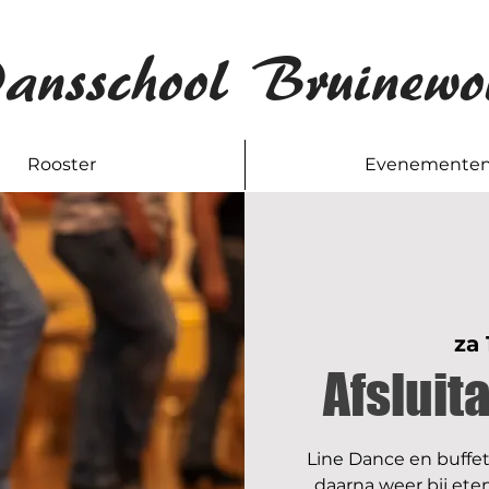
ansschool Bruinewo
Rooster
Evenemente
za 
Afsluit
Line Dance en buffet.
daarna weer bij eten