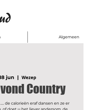
ud
n
Algemeen
18 jun
  |  
Wezep
avond Country
.... de calorieën eraf dansen en ze er
, of doet u het liever andersom, de